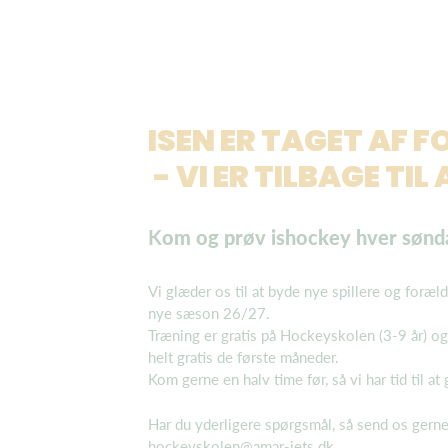
ISEN ER TAGET AF FO
- VI ER TILBAGE TI
K
om og prøv ishockey hver
sønda
Vi glæder os til at byde nye spillere og foræ
nye sæson 26/27.
Træning er gratis på Hockeyskolen (3-9 år) og
helt gratis de første måneder.
Kom gerne en halv time før, så vi har tid til at 
Har du yderligere spørgsmål, så send os gerne
hockeyskolen@amar-jets.dk