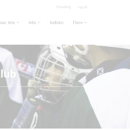
Tilmelding
Log på
mar Jets
Info
Isdisko
Flere
klub