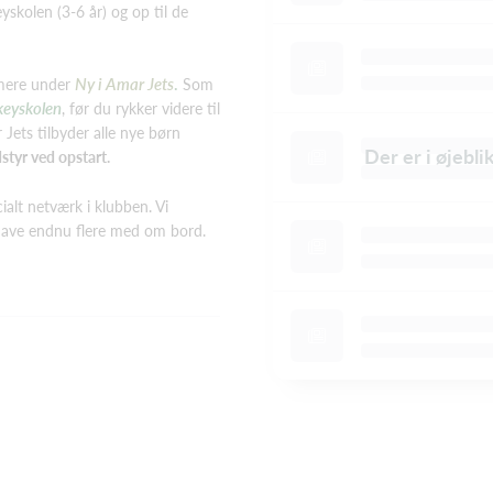
skolen (3-6 år) og op til de
Ny i Amar Jets
.
s mere under
Som
eyskolen
, før du rykker videre til
Jets tilbyder alle nye børn
Der er i øjebl
styr ved opstart.
cialt netværk i klubben. Vi
 have endnu flere med om bord.