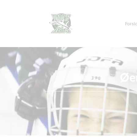
Forsi
Øen