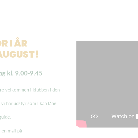
R I ÅR
L AUGUST!
g kl. 9.00-9.45
ldre velkommen i klubben i den
 vi har udstyr som I kan låne
guide.
 en mail på