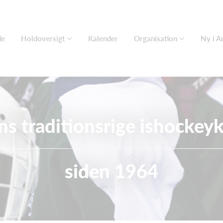
de
Holdoversigt
Kalender
Organisation
Ny i A
s traditionsrige ishockey
siden 1964